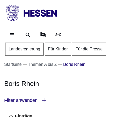
Direkt zum Kopf der Se
Direkt zum Inhalt
Direkt zum Fuß der Sei
HESSEN
-
Landesregierung
A-Z
Landesregierung
Für Kinder
Für die Presse
Startseite
Themen A bis Z
Boris Rhein
Boris Rhein
Filter anwenden
72 Einträge