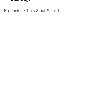
Ergebnisse 1 bis 8 auf Seite 1
:72
Ergebnisse:Ergebnisse
1
bis
8
auf
Seite
1