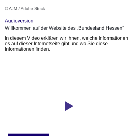
© AJM / Adobe Stock
Audioversion
Willkommen auf der Website des „Bundesland Hessen“
In diesem Video erklären wir Ihnen, welche Informationen
es auf dieser Internetseite gibt und wo Sie diese
Informationen finden.
Youtube
:Dauer:
Video:
1
Minute,
Das
59
Informationsportal
Sekunden
hessen.de