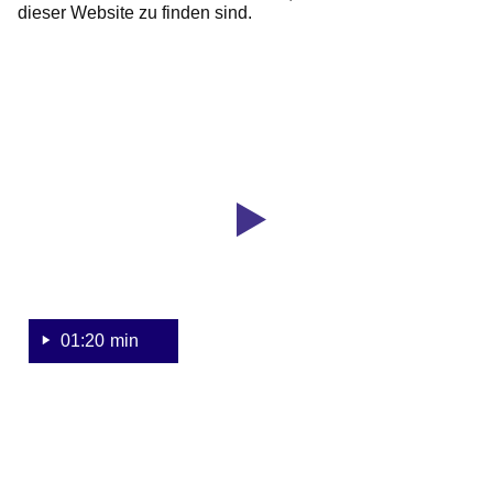
dieser Website zu finden sind.
Youtube
:Dauer:
Video:
1
Minute,
Erklärung
20
zu
Sekunden
barrierefreien
Inhalten
01:20 min