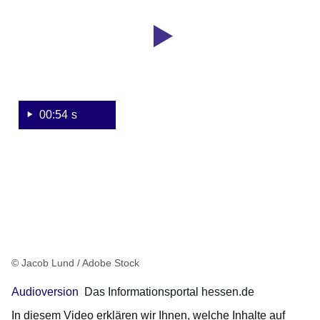
Das
Informationsportal
hessen.de
(Audioversion)
00:54 s
© Jacob Lund / Adobe Stock
Audioversion
Das Informationsportal hessen.de
In diesem Video erklären wir Ihnen, welche Inhalte auf