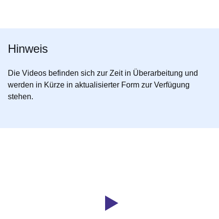
Öffnet sich in einem neuen Fenster
Öffnet sich in einem neuen Fenster
Öffnet sich in einem neuen Fenster
Öffnet sich in einem neuen Fenster
Öffnet sich in einem neuen Fenster
Hinweis
Die Videos befinden sich zur Zeit in Überarbeitung und
werden in Kürze in aktualisierter Form zur Verfügung
stehen.
Youtube
:Dauer:
Video:
8
Minuten,
Willkommen
36
auf
Sekunden
der
Website