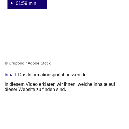
01:59 min
© Urupong / Adobe Stock
Inhalt
Das Informationsportal hessen.de
In diesem Video erklären wir Ihnen, welche Inhalte auf
dieser Website zu finden sind.
Youtube
:Dauer:
Video:
54
Sekunden