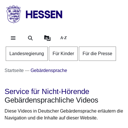
Direkt zum Kopf der Se
Direkt zum Inhalt
Direkt zum Fuß der Sei
HESSEN
-
Landesregierung
A-Z
Landesregierung
Für Kinder
Für die Presse
Startseite
Gebärdensprache
Service für Nicht-Hörende
Gebärdensprachliche Videos
Diese Videos in Deutscher Gebärdensprache erläutern die
Navigation und die Inhalte auf dieser Website.