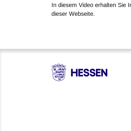
In diesem Video erhalten Sie I
dieser Webseite.
Öffnet sich in einem neuen Fenster
Öffnet sich in einem neuen Fenst
Öffnet sich in einem neuen 
Öffnet sich in einem n
Öffnet sich in ein
HESSEN - Hessische Landesr