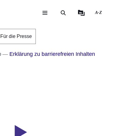
A-Z
eite
ite
Für die Presse
o
Erklärung zu barrierefreien Inhalten