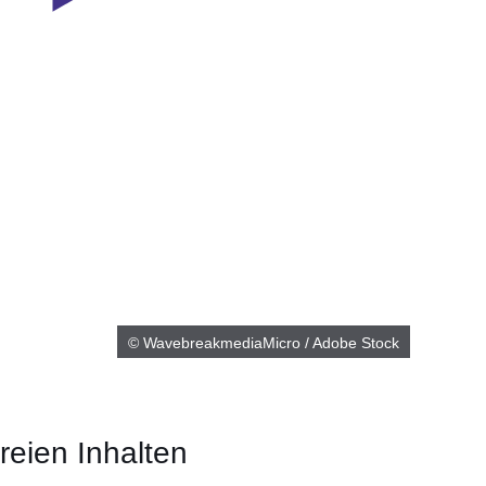
© WavebreakmediaMicro / Adobe Stock
reien Inhalten