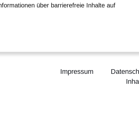
nformationen über barrierefreie Inhalte auf
er
Fenster
euen Fenster
em neuen Fenster
Impressum
Datensch
Inha
egierung