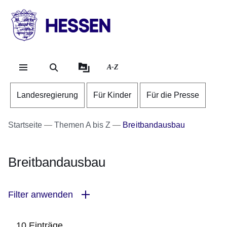
Direkt zum Kopf der Se
Direkt zum Inhalt
Direkt zum Fuß der Sei
HESSEN
-
Landesregierung
A-Z
Landesregierung
Für Kinder
Für die Presse
Startseite
Themen A bis Z
Breitbandausbau
Breitbandausbau
Filter anwenden
10 Einträge