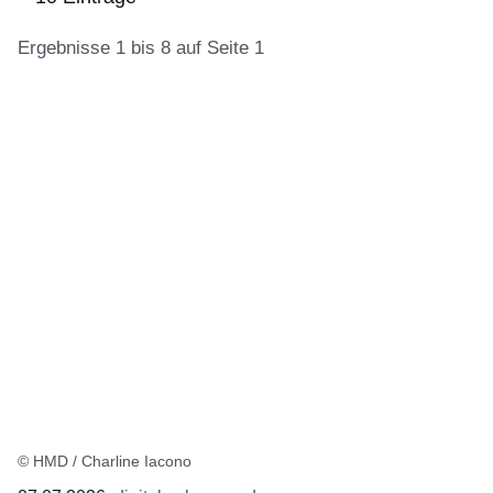
Ergebnisse 1 bis 8 auf Seite 1
:10
Ergebnisse:Ergebnisse
1
bis
8
auf
Seite
1
© HMD / Charline Iacono