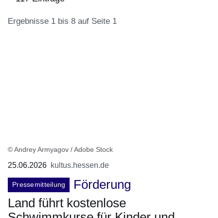
Ergebnisse 1 bis 8 auf Seite 1
:117
Ergebnisse:Ergebnisse
1
bis
8
auf
Seite
1
© Andrey Armyagov / Adobe Stock
25.06.2026
kultus.hessen.de
Förderung
Pressemitteilung
Land führt kostenlose
Schwimmkurse für Kinder und