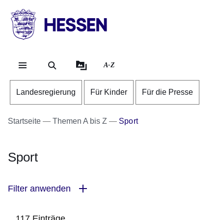
Direkt zum Kopf der Se
Direkt zum Inhalt
Direkt zum Fuß der Sei
HESSEN
-
Landesregierung
A-Z
Landesregierung
Für Kinder
Für die Presse
Startseite
Themen A bis Z
Sport
Sport
Filter anwenden
117 Einträge