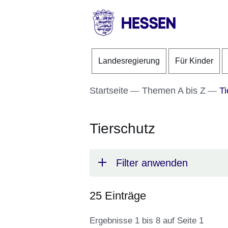
Direkt zum Kopf der S
Direkt zum Inhalt
Direkt zum Fuß der Se
HESSEN
-
Landesregierung
Für Kinder
Landesregierung
Startseite
Themen A bis Z
Ti
Tierschutz
Filter anwenden
25 Einträge
Ergebnisse 1 bis 8 auf Seite 1