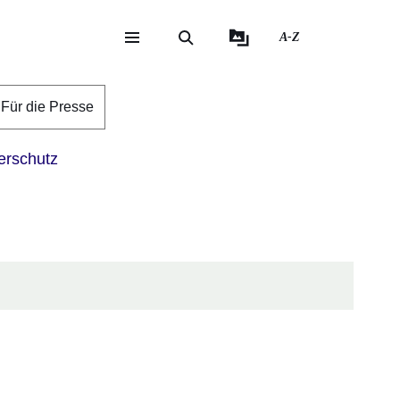
A-Z
eite
ite
Für die Presse
erschutz