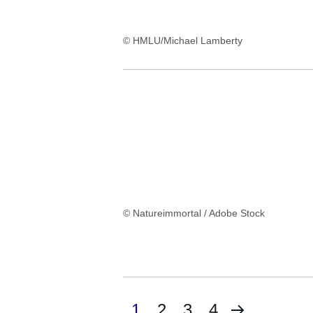
© HMLU/Michael Lamberty
© Natureimmortal / Adobe Stock
Nächste
Aktuelle
1
Seite
2
Seite
3
Seite
4