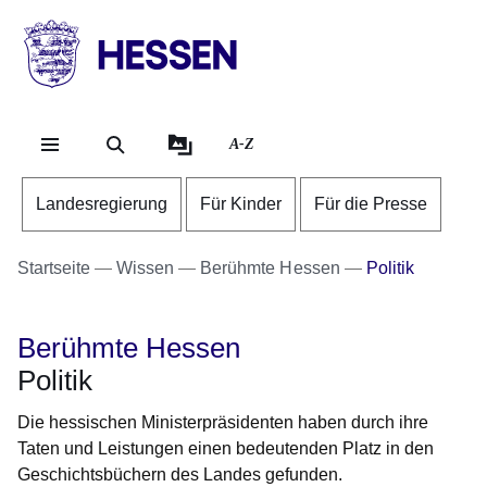
Direkt zum Kopf der Se
Direkt zum Inhalt
Direkt zum Fuß der Sei
HESSEN
-
Landesregierung
A-Z
Landesregierung
Für Kinder
Für die Presse
Startseite
Wissen
Berühmte Hessen
Politik
Berühmte Hessen
Politik
Die hessischen Ministerpräsidenten haben durch ihre
Taten und Leistungen einen bedeutenden Platz in den
Geschichtsbüchern des Landes gefunden.