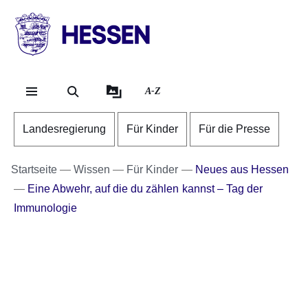
Direkt zum Kopf der Se
Direkt zum Inhalt
Direkt zum Fuß der Sei
HESSEN
-
Landesregierung
A-Z
Landesregierung
Für Kinder
Für die Presse
Startseite
Wissen
Für Kinder
Neues aus Hessen
Eine Abwehr, auf die du zählen kannst – Tag der
Immunologie