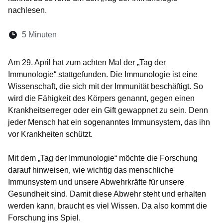
nachlesen.
Lesedauer:
5 Minuten
Öffnet sich in einem neuen Fenster
Öffnet sich in einem neuen Fenster
Öffnet sich in einem neuen Fenste
Öffnet sich in einem neuen Fe
Öffnet sich in einem neu
Am 29. April hat zum achten Mal der „Tag der
Immunologie“ stattgefunden. Die Immunologie ist eine
Wissenschaft, die sich mit der Immunität beschäftigt. So
wird die Fähigkeit des Körpers genannt, gegen einen
Krankheitserreger oder ein Gift gewappnet zu sein. Denn
jeder Mensch hat ein sogenanntes Immunsystem, das ihn
vor Krankheiten schützt.
Mit dem „Tag der Immunologie“ möchte die Forschung
darauf hinweisen, wie wichtig das menschliche
Immunsystem und unsere Abwehrkräfte für unsere
Gesundheit sind. Damit diese Abwehr steht und erhalten
werden kann, braucht es viel Wissen. Da also kommt die
Forschung ins Spiel.