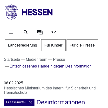
Direkt zum Kopf der Se
Direkt zum Inhalt
Direkt zum Fuß der Sei
HESSEN
-
Landesregierung
A-Z
Landesregierung
Für Kinder
Für die Presse
Startseite
Medienraum
Presse
Entschlossenes Handeln gegen Desinformation
06.02.2025
Hessisches Ministerium des Innern, für Sicherheit und
Heimatschutz
Desinformationen
Pressemitteilung