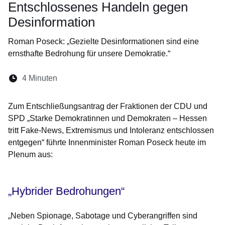
Entschlossenes Handeln gegen
Desinformation
Roman Poseck: „Gezielte Desinformationen sind eine
ernsthafte Bedrohung für unsere Demokratie.“
Lesedauer:
4 Minuten
Öffnet sich in einem neuen Fenster
Öffnet sich in einem neuen Fenster
Öffnet sich in einem neuen Fenste
Öffnet sich in einem neuen Fe
Öffnet sich in einem neu
Zum Entschließungsantrag der Fraktionen der CDU und
SPD „Starke Demokratinnen und Demokraten – Hessen
tritt Fake-News, Extremismus und Intoleranz entschlossen
entgegen“ führte Innenminister Roman Poseck heute im
Plenum aus:
„Hybrider Bedrohungen“
„Neben Spionage, Sabotage und Cyberangriffen sind