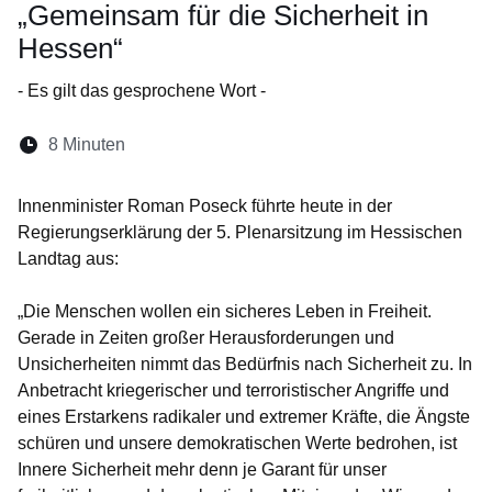
„Gemeinsam für die Sicherheit in
Hessen“
- Es gilt das gesprochene Wort -
Lesedauer:
8 Minuten
Öffnet sich in einem neuen Fenster
Öffnet sich in einem neuen Fenster
Öffnet sich in einem neuen Fenste
Öffnet sich in einem neuen Fe
Öffnet sich in einem neu
Innenminister Roman Poseck führte heute in der
Regierungserklärung der 5. Plenarsitzung im Hessischen
Landtag aus:
„Die Menschen wollen ein sicheres Leben in Freiheit.
Gerade in Zeiten großer Herausforderungen und
Unsicherheiten nimmt das Bedürfnis nach Sicherheit zu. In
Anbetracht kriegerischer und terroristischer Angriffe und
eines Erstarkens radikaler und extremer Kräfte, die Ängste
schüren und unsere demokratischen Werte bedrohen, ist
Innere Sicherheit mehr denn je Garant für unser