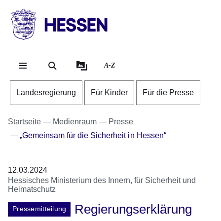
Direkt zum Kopf der Se
Direkt zum Inhalt
Direkt zum Fuß der Sei
HESSEN
-
Landesregierung
A-Z
Landesregierung
Für Kinder
Für die Presse
Startseite
Medienraum
Presse
„Gemeinsam für die Sicherheit in Hessen“
12.03.2024
Hessisches Ministerium des Innern, für Sicherheit und
Heimatschutz
Regierungserklärung
Pressemitteilung