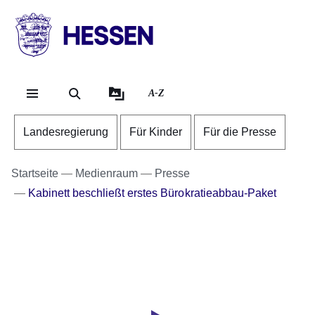
Direkt zum Kopf der Se
Direkt zum Inhalt
Direkt zum Fuß der Sei
HESSEN
-
Landesregierung
A-Z
Landesregierung
Für Kinder
Für die Presse
Startseite
Medienraum
Presse
Kabinett beschließt erstes Bürokratieabbau-Paket
Youtube
:Dauer:
Video:
25
Minuten,
Pressestatements
15
zum
Sekunden