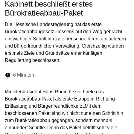
Kabinett beschließt erstes
Bürokratieabbau-Paket
Die Hessische Landesregierung hat das erste
Bürokratieabbaugesetz Hessens auf den Weg gebracht –
ein wichtiger Schritt hin zu einer schnelleren, einfacheren
und bürgerfreundlichen Verwaltung. Gleichzeitig wurden
erstmals Ziele und Grundsätze einer künftigen
Regulierung beschlossen.
Lesedauer:
6 Minuten
Öffnet sich in einem neuen Fenster
Öffnet sich in einem neuen Fenster
Öffnet sich in einem neuen Fenste
Öffnet sich in einem neuen Fe
Öffnet sich in einem neu
Ministerpräsident Boris Rhein bezeichnete das
Bürokratieabbau-Paket als erste Etappe in Richtung
Entlastung und Bürgerfreundlichkeit: „Mit dem
beschlossenen Paket sind wir nicht nur einen Schritt hin
zum Bürokratieabbau gegangen, sondern mehr als
einhundert Schritte. Denn das Paket betrifft sehr viele