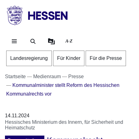
Direkt zum Kopf der Se
Direkt zum Inhalt
Direkt zum Fuß der Sei
HESSEN
-
Landesregierung
A-Z
Landesregierung
Für Kinder
Für die Presse
Startseite
Medienraum
Presse
Kommunalminister stellt Reform des Hessischen
Kommunalrechts vor
14.11.2024
Hessisches Ministerium des Innern, für Sicherheit und
Heimatschutz