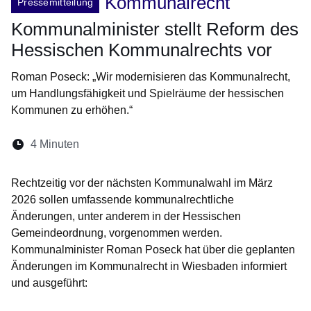
Kommunalrecht
Pressemitteilung
Kommunalminister stellt Reform des
Hessischen Kommunalrechts vor
Roman Poseck: „Wir modernisieren das Kommunalrecht,
um Handlungsfähigkeit und Spielräume der hessischen
Kommunen zu erhöhen.“
Lesedauer:
4 Minuten
Öffnet sich in einem neuen Fenster
Öffnet sich in einem neuen Fenster
Öffnet sich in einem neuen Fenste
Öffnet sich in einem neuen Fe
Öffnet sich in einem neu
Rechtzeitig vor der nächsten Kommunalwahl im März
2026 sollen umfassende kommunalrechtliche
Änderungen, unter anderem in der Hessischen
Gemeindeordnung, vorgenommen werden.
Kommunalminister Roman Poseck hat über die geplanten
Änderungen im Kommunalrecht in Wiesbaden informiert
und ausgeführt: