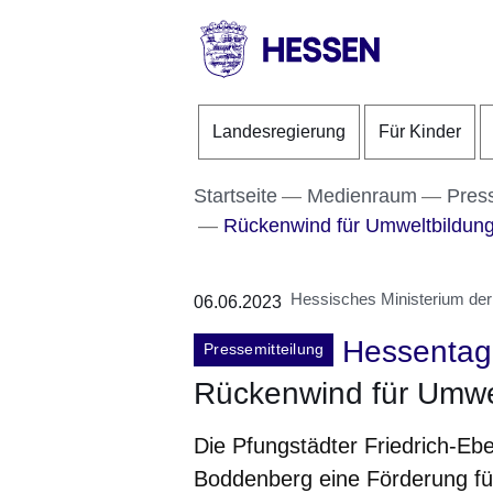
Direkt zum Kopf der S
Direkt zum Inhalt
Direkt zum Fuß der Se
HESSEN
-
Landesregierung
Für Kinder
Landesregierung
Startseite
Medienraum
Pres
Rückenwind für Umweltbildun
Hessisches Ministerium der
06.06.2023
Hessentag
Pressemitteilung
Rückenwind für Umwe
Die Pfungstädter Friedrich-Ebe
Boddenberg eine Förderung fü