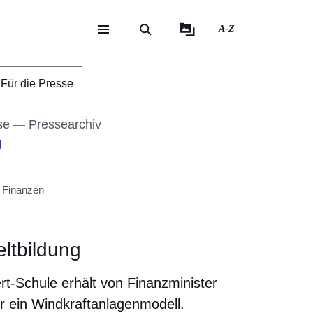
A-Z
eite
ite
Für die Presse
se
Pressearchiv
g
 Finanzen
ltbildung
rt-Schule erhält von Finanzminister
r ein Windkraftanlagenmodell.