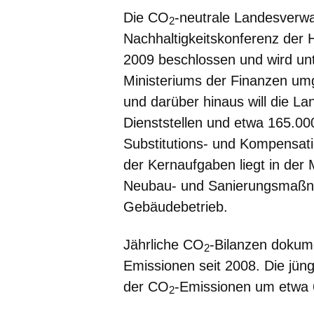
Die CO
-neutrale Landesverwa
2
Nachhaltigkeitskonferenz der 
2009 beschlossen und wird un
Ministeriums der Finanzen umge
und darüber hinaus will die L
Dienststellen und etwa 165.00
Substitutions- und Kompensat
der Kernaufgaben liegt in der
Neubau- und Sanierungsmaßn
Gebäudebetrieb.
Jährliche CO
-Bilanzen dokum
2
Emissionen seit 2008. Die jüng
der CO
-Emissionen um etwa 
2