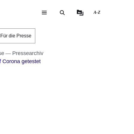
A-Z
eite
ite
Für die Presse
se
Pressearchiv
f Corona getestet