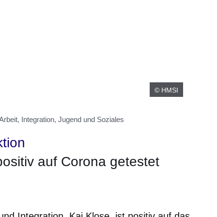
© HMSI
rbeit, Integration, Jugend und Soziales
ktion
positiv auf Corona getestet
neuen Fenster
inem neuen Fenster
 in einem neuen Fenster
sich in einem neuen Fenster
fnet sich in einem neuen Fenster
nd Integration, Kai Klose, ist positiv auf das