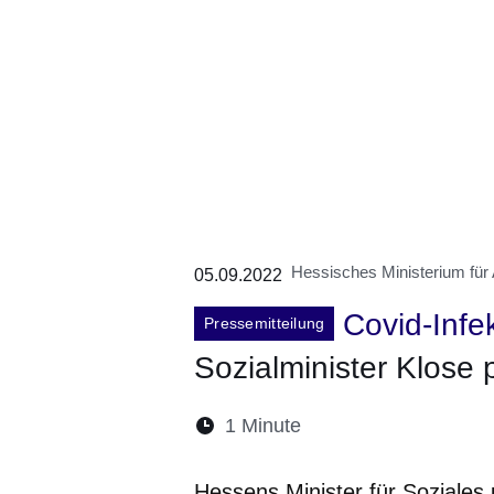
Hessisches Ministerium für A
05.09.2022
Covid-Infe
Pressemitteilung
Sozialminister Klose 
Lesedauer:
1 Minute
Öffnet sich in einem 
Öffnet sich in e
Öffnet sich
Öffnet 
Öf
Hessens Minister für Soziales u