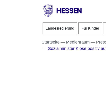
Direkt zum Kopf der S
Direkt zum Inhalt
Direkt zum Fuß der Se
HESSEN
-
Landesregierung
Für Kinder
Landesregierung
Startseite
Medienraum
Pres
Sozialminister Klose positiv au