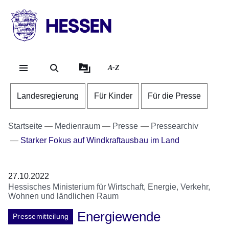
Direkt zum Kopf der Se
Direkt zum Inhalt
Direkt zum Fuß der Sei
HESSEN
-
Landesregierung
A-Z
Landesregierung
Für Kinder
Für die Presse
Startseite
Medienraum
Presse
Pressearchiv
Starker Fokus auf Windkraftausbau im Land
27.10.2022
Hessisches Ministerium für Wirtschaft, Energie, Verkehr,
Wohnen und ländlichen Raum
Energiewende
Pressemitteilung