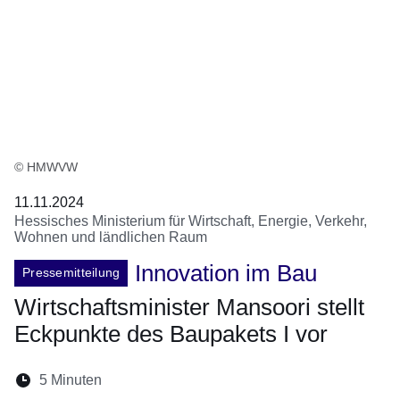
© HMWVW
11.11.2024
Hessisches Ministerium für Wirtschaft, Energie, Verkehr,
Wohnen und ländlichen Raum
Innovation im Bau
Pressemitteilung
Wirtschaftsminister Mansoori stellt
Eckpunkte des Baupakets I vor
Lesedauer:
5 Minuten
Öffnet sich in einem neuen Fenster
Öffnet sich in einem neuen Fenster
Öffnet sich in einem neuen Fenste
Öffnet sich in einem neuen Fe
Öffnet sich in einem neu