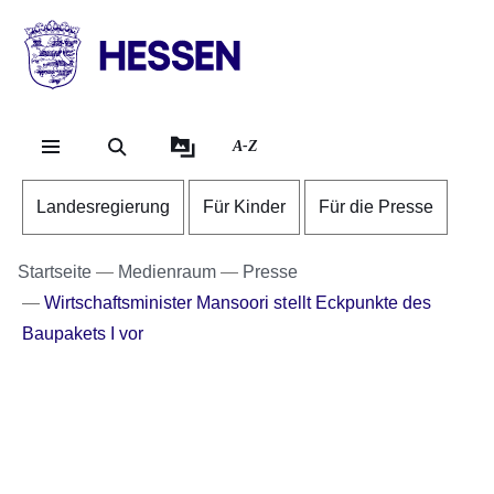
Direkt zum Kopf der Se
Direkt zum Inhalt
Direkt zum Fuß der Sei
HESSEN
-
Landesregierung
A-Z
Landesregierung
Für Kinder
Für die Presse
Startseite
Medienraum
Presse
Wirtschaftsminister Mansoori stellt Eckpunkte des
Baupakets I vor