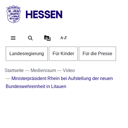
Direkt zum Kopf der Se
Direkt zum Inhalt
Direkt zum Fuß der Sei
HESSEN
-
Landesregierung
A-Z
Landesregierung
Für Kinder
Für die Presse
Startseite
Medienraum
Video
Ministerpräsident Rhein bei Aufstellung der neuen
Bundeswehreinheit in Litauen
Youtube
:Dauer:
Video:
30
Sekunden
Ministerpräsident