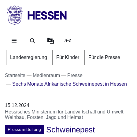
Direkt zum Kopf der S
Direkt zum Inhalt
Direkt zum Fuß der Se
HESSEN
-
Landesregierung
A-Z
Landesregierung
Für Kinder
Für die Presse
Startseite
Medienraum
Presse
Sechs Monate Afrikanische Schweinepest in Hessen
15.12.2024
Hessisches Ministerium für Landwirtschaft und Umwelt,
Weinbau, Forsten, Jagd und Heimat
Schweinepest
Pressemitteilung