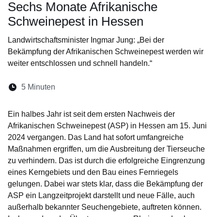
Sechs Monate Afrikanische
Schweinepest in Hessen
Landwirtschaftsminister Ingmar Jung: „Bei der
Bekämpfung der Afrikanischen Schweinepest werden wir
weiter entschlossen und schnell handeln.“
Lesedauer:
5 Minuten
Öffnet sich in einem neuen Fenster
Öffnet sich in einem neuen Fenster
Öffnet sich in einem neuen Fenste
Öffnet sich in einem neuen Fe
Öffnet sich in einem neu
Ein halbes Jahr ist seit dem ersten Nachweis der
Afrikanischen Schweinepest (ASP) in Hessen am 15. Juni
2024 vergangen. Das Land hat sofort umfangreiche
Maßnahmen ergriffen, um die Ausbreitung der Tierseuche
zu verhindern. Das ist durch die erfolgreiche Eingrenzung
eines Kerngebiets und den Bau eines Fernriegels
gelungen. Dabei war stets klar, dass die Bekämpfung der
ASP ein Langzeitprojekt darstellt und neue Fälle, auch
außerhalb bekannter Seuchengebiete, auftreten können.