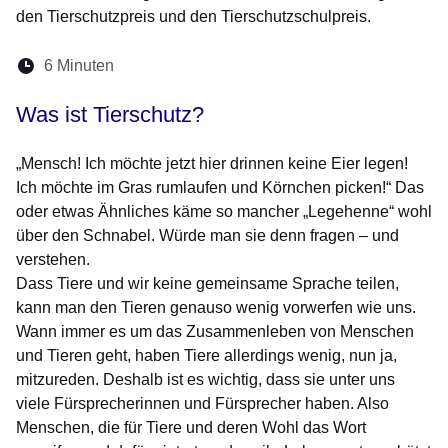
den Tierschutzpreis und den Tierschutzschulpreis.
Lesedauer:
6 Minuten
Öffnet sich in einem neuen Fenster
Öffnet sich in einem neuen Fenster
Öffnet sich in einem neuen Fenste
Öffnet sich in einem neuen Fe
Öffnet sich in einem neu
Was ist Tierschutz?
„Mensch! Ich möchte jetzt hier drinnen keine Eier legen!
Ich möchte im Gras rumlaufen und Körnchen picken!“ Das
oder etwas Ähnliches käme so mancher „Legehenne“ wohl
über den Schnabel. Würde man sie denn fragen – und
verstehen.
Dass Tiere und wir keine gemeinsame Sprache teilen,
kann man den Tieren genauso wenig vorwerfen wie uns.
Wann immer es um das Zusammenleben von Menschen
und Tieren geht, haben Tiere allerdings wenig, nun ja,
mitzureden. Deshalb ist es wichtig, dass sie unter uns
viele Fürsprecherinnen und Fürsprecher haben. Also
Menschen, die für Tiere und deren Wohl das Wort