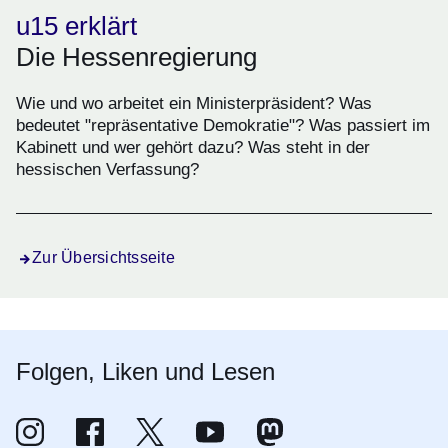
u15 erklärt
Die Hessenregierung
Wie und wo arbeitet ein Ministerpräsident? Was
bedeutet "repräsentative Demokratie"? Was passiert im
Kabinett und wer gehört dazu? Was steht in der
hessischen Verfassung?
Zur Übersichtsseite
Folgen, Liken und Lesen
@regierunghessen auf Instagram
Öffnet sich in einem neuen Fenster
@hessen.de auf Facebook
Öffnet sich in einem neuen Fenster
@reghessen auf X (vormals Twitter)
Öffnet sich in einem neuen Fenster
@regierunghessen auf YouTube
Öffnet sich in einem neuen Fenster
@landesregierung auf Mas
Öffnet sich in einem neuen