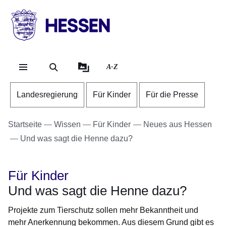
Direkt zum Kopf der Se
Direkt zum Inhalt
Direkt zum Fuß der Sei
HESSEN
-
Landesregierung
A-Z
Landesregierung
Für Kinder
Für die Presse
Startseite
Wissen
Für Kinder
Neues aus Hessen
Und was sagt die Henne dazu?
Für Kinder
Und was sagt die Henne dazu?
Projekte zum Tierschutz sollen mehr Bekanntheit und
mehr Anerkennung bekommen. Aus diesem Grund gibt es